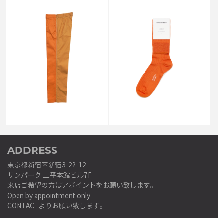
SALE
SALE
SCHNAYDERMAN'S
SCHNAYDERMAN'S
TROUSERS DALET TWO
MERCERIZED SOCKS
TONED ORANGE AND TAUPE
ORANGE (41-44)
￥40,700
￥5,500
↓
↓
￥16,280
￥2,200
ADDRESS
東京都新宿区新宿3-22-12
サンパーク 三平本館ビル7F
来店ご希望の方はアポイントをお願い致します。
Open by appointment only
CONTACT
よりお願い致します。