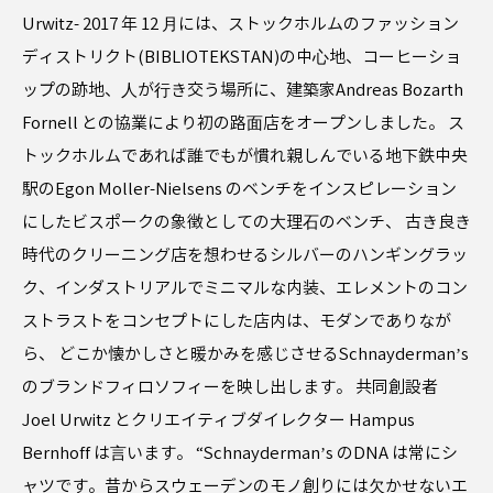
Urwitz- 2017 年 12 ⽉には、ストックホルムのファッション
ディストリクト(BIBLIOTEKSTAN)の中⼼地、コーヒーショ
ップの跡地、⼈が⾏き交う場所に、建築家Andreas Bozarth
Fornell との協業により初の路⾯店をオープンしました。 ス
トックホルムであれば誰でもが慣れ親しんでいる地下鉄中央
駅のEgon Moller-Nielsens のベンチをインスピレーション
にしたビスポークの象徴としての⼤理⽯のベンチ、 古き良き
時代のクリーニング店を想わせるシルバーのハンギングラッ
ク、インダストリアルでミニマルな内装、エレメントのコン
ストラストをコンセプトにした店内は、モダンでありなが
ら、 どこか懐かしさと暖かみを感じさせるSchnaydermanʼs
のブランドフィロソフィーを映し出します。 共同創設者
Joel Urwitz とクリエイティブダイレクター Hampus
Bernhoff は⾔います。 “Schnaydermanʼs のDNA は常にシ
ャツです。昔からスウェーデンのモノ創りには⽋かせないエ