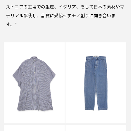
ストニアの⼯場での⽣産、イタリア、そして⽇本の素材やマ
テリアル駆使し、品質に妥協せずモノ創りに向き合いま
す。”
SALE
SALE
SCHNAYDERMAN'S
SCHNAYDERMAN'S
MEGA SHIRT STRIPE NAVY
TROUSERS ALEF DENIM
AND WHITE
WASHED BLUE
￥45,100
￥29,700
↓
↓
￥18,040
￥11,880