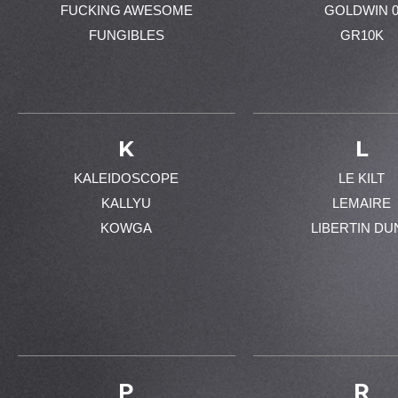
FUCKING AWESOME
GOLDWIN 
FUNGIBLES
GR10K
K
L
KALEIDOSCOPE
LE KILT
KALLYU
LEMAIRE
KOWGA
LIBERTIN DU
P
R