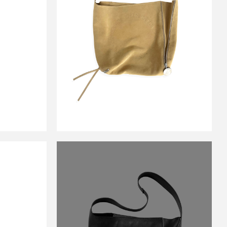
ER
LEGAL TENDER CROSS
SAND
BODY SAND SUEDE WITH
 STUDS
PERFORATION
￥143,000