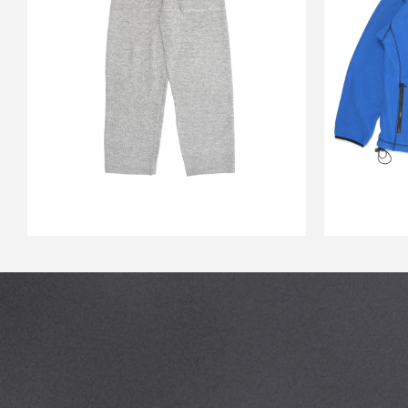
KNIT PANTS GRAY_
FLEEC
￥27,800
↓
￥13,860