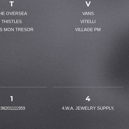
T
V
HE OVERSEA
VANS
THISTLES
VITELLI
ES MON TRESOR
VILLAGE PM
1
4
198201111959
4.W.A. JEWELRY SUPPLY.