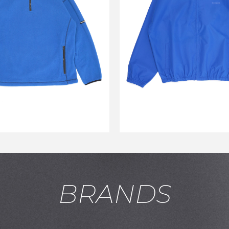
E HALF-ZIP BLUE_
NYLON JACKET B
￥26,000
￥25,000
↓
↓
￥12,980
￥12,43
BRANDS