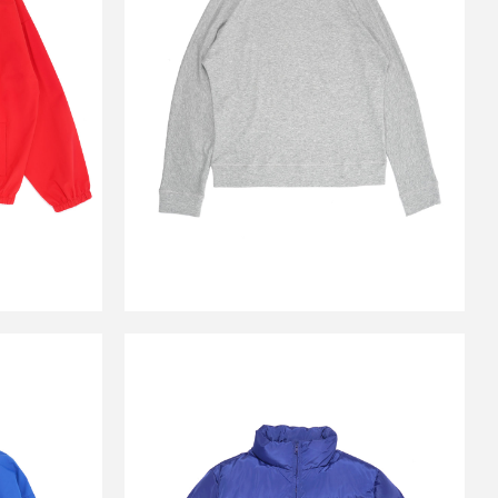
RED_
LONG SLEEVED TEE GREY_
￥14,500
↓
0
￥7,150
SALE
TS
SOUND SPORTS