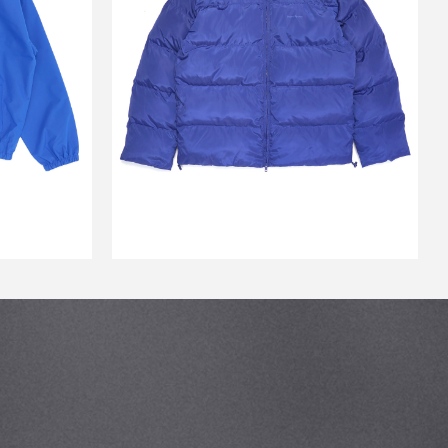
LUE_
PUFFER JACKET BLUE_
￥45,001
↓
0
￥22,440