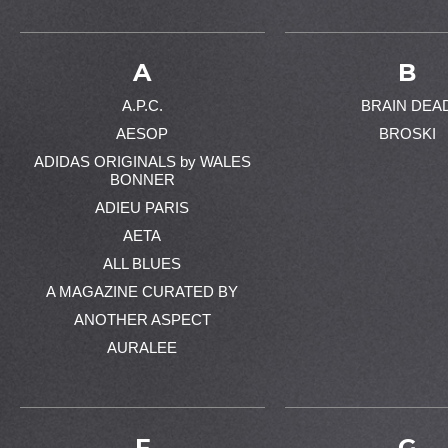
A
B
A.P.C.
BRAIN DEA
AESOP
BROSKI
ADIDAS ORIGINALS by WALES
BONNER
ADIEU PARIS
AETA
ALL BLUES
A MAGAZINE CURATED BY
ANOTHER ASPECT
AURALEE
F
G