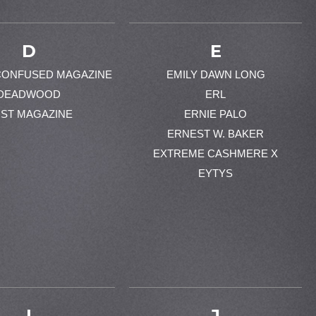
D
E
CONFUSED MAGAZINE
EMILY DAWN LONG
DEADWOOD
ERL
ST MAGAZINE
ERNIE PALO
ERNEST W. BAKER
EXTREME CASHMERE X
EYTYS
I
J