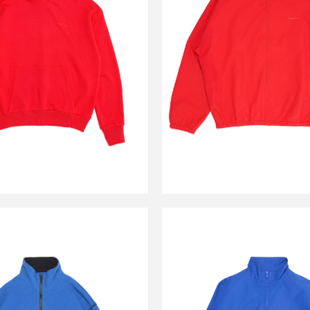
HOODIE RED_
NYLON JACKET 
￥24,500
￥25,000
↓
↓
￥12,210
￥12,43
SALE
SALE
OUND SPORTS
SOUND SPOR