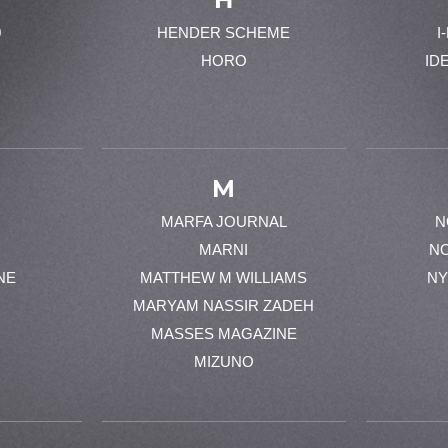
0
HENDER SCHEME
I
HORO
ID
M
MARFA JOURNAL
N
MARNI
N
NE
MATTHEW M WILLIAMS
NY
MARYAM NASSIR ZADEH
MASSES MAGAZINE
MIZUNO