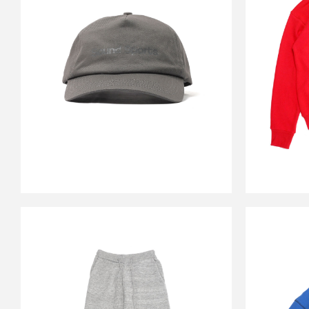
CAP GREY_
￥9,600
↓
￥4,730
SALE
SOUND SPORTS
S