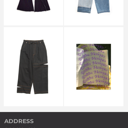
￥34,100
￥35,200
↓
↓
￥13,640
￥14,080
SALE
P.A.M. / PERKS AND MINI
P.A.M. / PERKS AND MINI
A POSITIVE MESSAGE by
BRI BRI JEANS CONTRAST
P.A.M. + Cali Thornhill DeWitt
STITCHING BLACK GOLD
POZ MEZ INNEN
PUBLICATION ALL
￥31,900
￥3,300
↓
￥12,760
ADDRESS