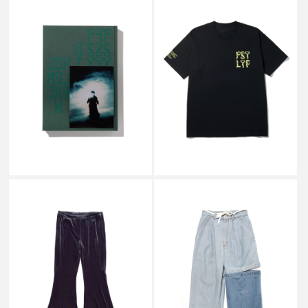
P.A.M. / PERKS AND MINI
P.A.M. / PERKS AND MINI
PSYLYF BOOK C
PSYLYF TEE BLACK
￥14,300
￥6,600
SALE
SALE
P.A.M. / PERKS AND MINI
P.A.M. / PERKS AND MINI
MOVING SURFACES FLARED
BRI BRI TWO TONE JEANS
TROUSERS PURPLE HAZE
DENIM SHADE