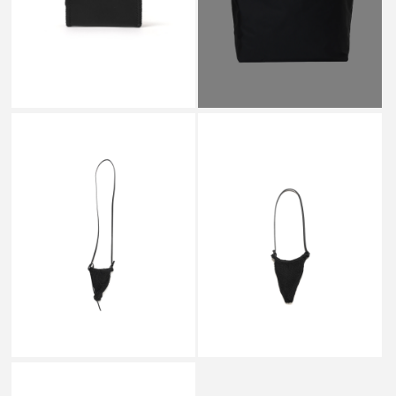
￥55,000
AETA
AETA
MOBILE PHONE SHOULDER
TWISTED LEATHER
BLACK - TL08
SHOULDER M BLACK - TL04
￥49,500
￥99,000