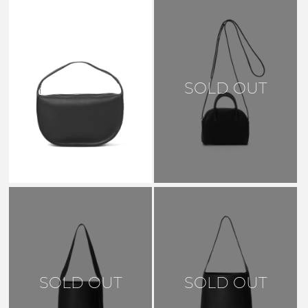
AETA
SOLD OUT
VC HALF MOON SHOULDER
VC02 BLACK
￥83,600
SOLD OUT
SOLD OUT