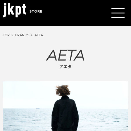
TOP
BRANDS
AETA
AETA
アエタ