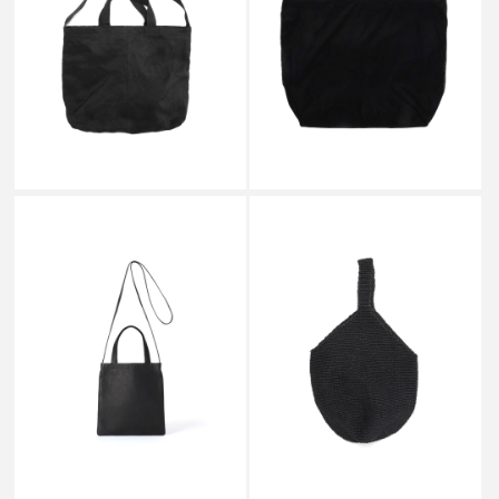
SHOULDER TOTE L BLACK -
SHOULDER TOTE L BLACK -
HM02
VL03
￥66,000
￥57,200
AETA
AETA
DOUBLE FACED FLAT TOTE
PAPER YARN SHOULDER L
SHOULDER BLACK (S) - DA85
BLACK - PY09
￥36,300
￥44,000