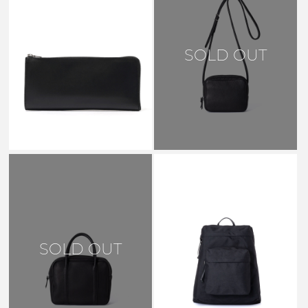
AETA
SOLD OUT
L-SHAPED LONG WALLET
VT21 BLACK
￥55,000
AETA
SOLD OUT
NY BACKPACK TF M BLACK -
NY01-TF
￥28,600