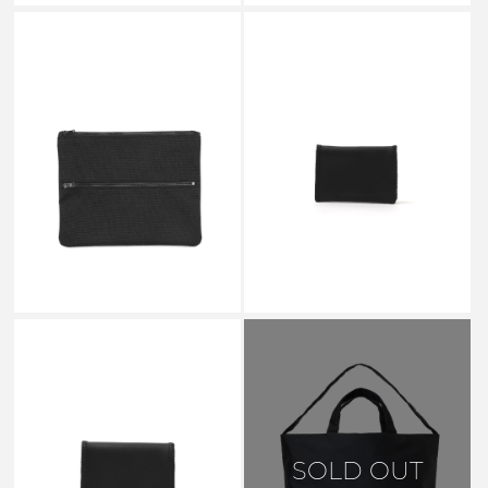
AETA
AETA
NY MULTI POUCH M BLACK -
VT BRAIDING CARD CASE
NY21
BLACK - VT16
￥14,300
￥31,900
AETA
SOLD OUT
VT BRAIDING WALLET BLACK
- VT14