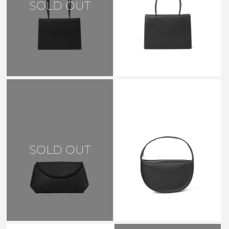
SOLD OUT
GE SUQUARE TOTE BAG
BLACK S GE11
￥85,800
AETA
SOLD OUT
VC HALF MOON SHOULDER
VC01 BLACK
￥72,600