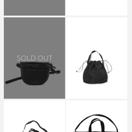
AETA
SOLD OUT
DRAW STRING ONE
SHOULDER M BLACK - HM05
￥44,000
AETA
AETA