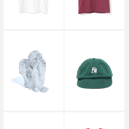
￥9,350
￥9,350
FUCKING AWESOME
FUCKING AWESOME
MARBLE CHERUB HIDE-A-
SEDUCTION FLOPPY HAT
KEY MARBLE / WHITE
FOREST GREEN
￥14,300
￥9,900