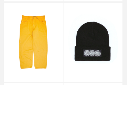
SALE
SALE
FUCKING AWESOME
FUCKING AWESOME
FECKE WASHED JEAN
THREE SPIRAL EDGE STITCH
SPRING 2025 TAN _
BEANIE BLACK
￥37,400
￥8,360
↓
↓
￥14,960
￥3,300
SALE
SALE
FUCKING AWESOME
FUCKING AWESOME
2025 DILL COLLAGE BEANIE
2025 DILL COLLAGE BEANIE
CHLORINE
BLACK