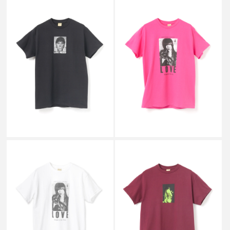
FUCKING AWESOME
FUCKING AWESOME
NEVERENDING LOVE TEE
LOU REED TEE BLACK
HELICONIA
￥9,350
￥9,350
FUCKING AWESOME
FUCKING AWESOME
NEVERENDING LOVE TEE
SOB TEE MAROON
WHITE