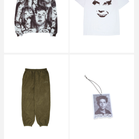
DILL FACES AOP HOODIE
MODERN TIMES SHORT
AOP
SLEEVE WHITE
￥35,200
￥9,350
↓
↓
￥17,600
￥4,620
SALE
FUCKING AWESOME
FUCKING AWESOME
CORDUROY LOUNGE PANTS
GONZ CLASS PHOTO AIR
FALL 25 BROWN
FRESHNER MULTI
￥28,600
￥3,080
↓
￥14,300