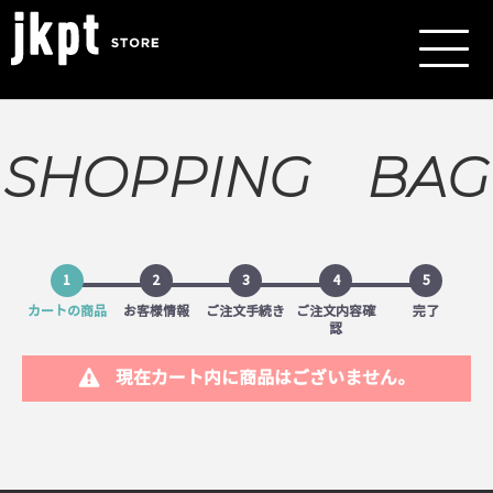
SHOPPING BAG
1
2
3
4
5
カートの商品
お客様情報
ご注文手続き
ご注文内容確
完了
認
現在カート内に商品はございません。