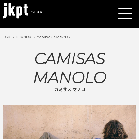
TOP
BRANDS
CAMISAS MANOLO
CAMISAS
MANOLO
カミサス マノロ