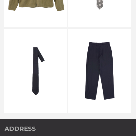
￥64,900
￥27,500
↓
↓
￥45,100
￥16,500
SALE
SALE
CAMISAS MANOLO
CAMISAS MANOLO
WOOL TIE NAVY
WOOL PANTS NAVY
￥27,500
￥79,200
↓
↓
￥16,500
￥55,000
ADDRESS