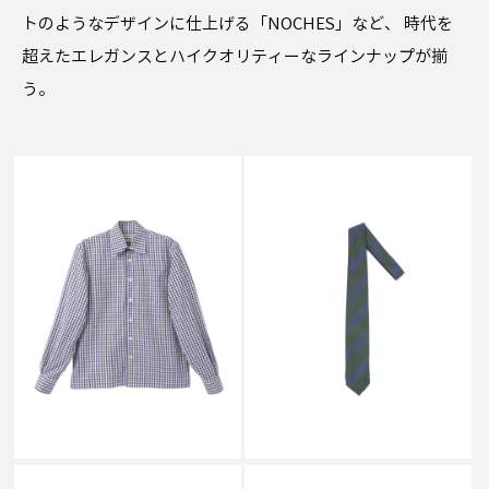
トのようなデザインに仕上げる「NOCHES」など、 時代を
超えたエレガンスとハイクオリティーなラインナップが揃
う。
SALE
CAMISAS MANOLO
CAMISAS MANOLO
CAMISA SHIRT -WOMEN'S FIT
NAVY/WHITE GINGHAM
CM TIE BLUE/GREEN STRIPES
CHECK
￥45,100
￥29,700
↓
￥19,800