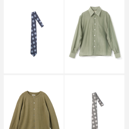
SALE
SALE
CAMISAS MANOLO
CAMISAS MANOLO
CM TIE BLUE/BLUE DOTS
CAMISA SHIRT GREEN
￥29,700
￥64,900
↓
↓
￥19,800
￥45,100
SALE
SALE
CAMISAS MANOLO
CAMISAS MANOLO
KNITTED CARDIGAN GREEN
SILK CM TIE GREY DOTS