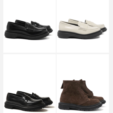
ADIEU PARIS
ADIEU PARIS
TYPE 218 INJECTED RUBBER
TYPE 218 INJECTED RUBBER
SOLE POLIDO BLACK _
SOLE POLIDO IVORY _
￥88,000
￥88,000
↓
￥44,000
SALE
ADIEU PARIS
ADIEU PARIS
TYPE 159 INJECTED RUBBER
TYPE 197 INJECTED SOLE
SOLE POLIDO BLACK_
DARK EARTH_
￥80,300
￥83,600
↓
￥41,800