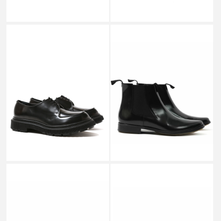
SALE
ADIEU PARIS
ADIEU PARIS
TYPE 124 INJECTED RUBBER
TYPE192 LEATHER and CREPE
SOLE POLIDO BLACK_
SOLE POLIDO BLACK
￥84,700
￥82,500
↓
￥41,250
SALE
SALE
ADIEU PARIS
ADIEU PARIS