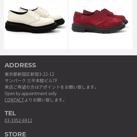
TYPE 202 INJECTED TPU
TYPE132 ADIEU x WINNIE
SILENCE RUBBER SOLE
INJECTED RUBBER SOLE
IVORY
SUEDE BURGUNDY
￥79,200
￥73,700
↓
↓
￥39,600
￥36,850
ADDRESS
東京都新宿区新宿3-22-12
サンパーク 三平本館ビル7F
来店ご希望の方はアポイントをお願い致します。
Open by appointment only
CONTACT
よりお願い致します。
TEL
03-3352-6912
STORE