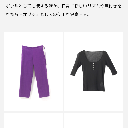
ボウルとしても使えるほか、日常に新しいリズムや気付きを
もたらすオブジェとしての使用も提案する。
ERNIE PALO
ERNIE PALO
CORDUROY SIDE TIE EASY
SHEER RIB HENRY T-SHIRT
PANTS PURPLE
BLACK_
￥48,400
￥17,600