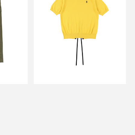
ANTS
TURTLE NECK SLIT KNIT
TOP YELLOW
￥24,200
↓
0
￥9,680