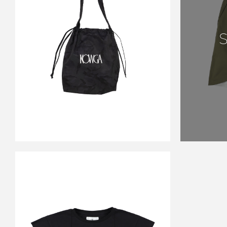
OG LOGO CAMO BAG
￥16,500
SALE
KOWGA