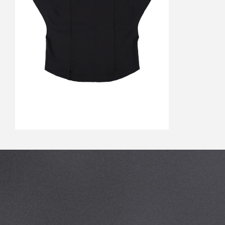
CUT OFF SLEEVE TEE
BLACK
￥18,150
↓
￥7,260