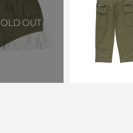
SLIT MILITARY P
SOLD OUT
KHAKI
￥41,800
↓
￥25,08