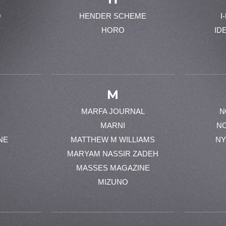
0
HENDER SCHEME
I
HORO
ID
M
MARFA JOURNAL
N
MARNI
N
NE
MATTHEW M WILLIAMS
NY
MARYAM NASSIR ZADEH
MASSES MAGAZINE
MIZUNO