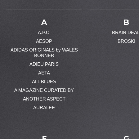
A
B
A.P.C.
BRAIN DEA
AESOP
BROSKI
ADIDAS ORIGINALS by WALES
BONNER
ADIEU PARIS
AETA
ALL BLUES
A MAGAZINE CURATED BY
ANOTHER ASPECT
AURALEE
F
G