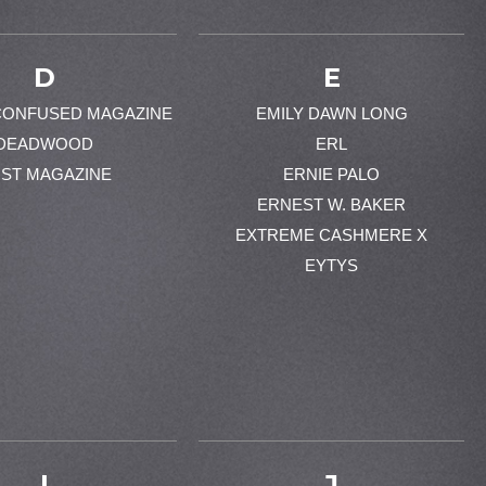
D
E
CONFUSED MAGAZINE
EMILY DAWN LONG
DEADWOOD
ERL
ST MAGAZINE
ERNIE PALO
ERNEST W. BAKER
EXTREME CASHMERE X
EYTYS
I
J