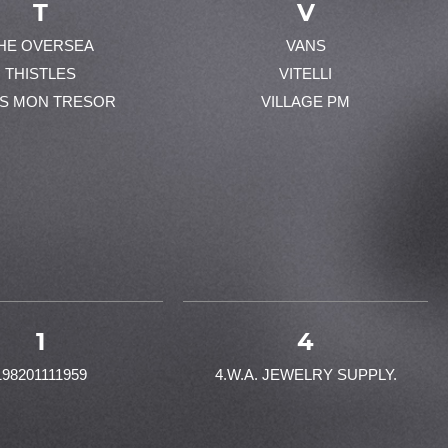
T
V
HE OVERSEA
VANS
THISTLES
VITELLI
ES MON TRESOR
VILLAGE PM
1
4
198201111959
4.W.A. JEWELRY SUPPLY.