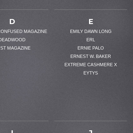
D
E
CONFUSED MAGAZINE
EMILY DAWN LONG
DEADWOOD
ERL
ST MAGAZINE
ERNIE PALO
ERNEST W. BAKER
EXTREME CASHMERE X
EYTYS
I
J