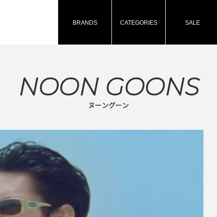
BRANDS
CATEGORIES
SALE
NOON GOONS
ヌーングーン