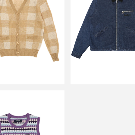
H CAMP CARDIGAN
RACENIGHT DE
CHWOOD BROWN
JACKET DENIM 
￥45,100
￥73,700
↓
↓
￥18,040
￥29,48
SALE
NOON GOONS