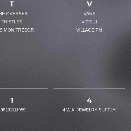
T
V
HE OVERSEA
VANS
THISTLES
VITELLI
ES MON TRESOR
VILLAGE PM
1
4
198201111959
4.W.A. JEWELRY SUPPLY.