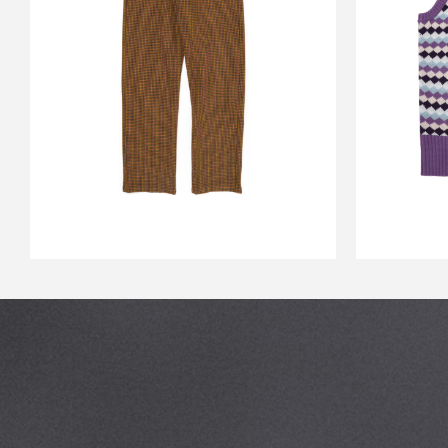
IMPALA HOUNDSTOOTH
KINGS
PANT CAMEL
￥48,400
↓
￥19,360