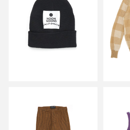
CALIFORNIA BEANIE
BEAC
BLACK
BEA
￥14,300
↓
￥5,720
SALE
NOON GOONS