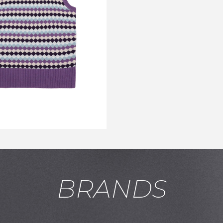
TON SWEATER VEST
PURPLE
￥33,000
↓
￥13,200
BRANDS