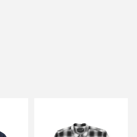
SALE
S
NOON GOONS