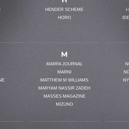
0
HENDER SCHEME
I
HORO
ID
M
MARFA JOURNAL
N
MARNI
N
NE
MATTHEW M WILLIAMS
NY
MARYAM NASSIR ZADEH
MASSES MAGAZINE
MIZUNO