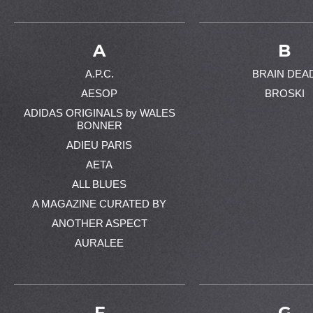
A
B
A.P.C.
BRAIN DEA
AESOP
BROSKI
ADIDAS ORIGINALS by WALES
BONNER
ADIEU PARIS
AETA
ALL BLUES
A MAGAZINE CURATED BY
ANOTHER ASPECT
AURALEE
F
G