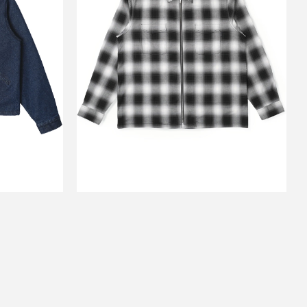
NIM
SOMETHING IN THE WAY
BLUE
ZIP SHIRT BLACK WHITE
￥67,100
↓
0
￥26,840