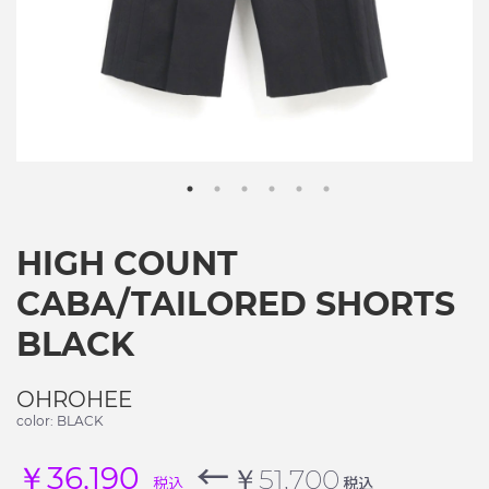
HIGH COUNT
CABA/TAILORED SHORTS
BLACK
OHROHEE
color: BLACK
←
￥36,190
￥51,700
税込
税込