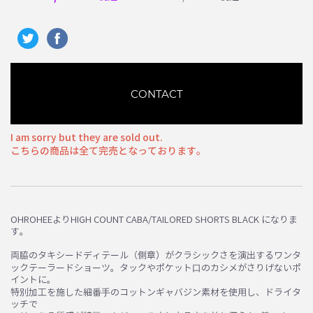
CONTACT
I am sorry but they are sold out.
こちらの商品は全て完売となっております。
OHROHEEよりHIGH COUNT CABA/TAILORED SHORTS BLACK になりま
す。
お買い物を続ける
カートへ進む
両脇のタキシードディテール（側章）がクラシックさを演出するワンタ
ックテーラードショーツ。タックやポケット⼝のカシメがさりげないポ
イントに。
特別加⼯を施した細番⼿のコットンギャバジン素材を使用し、ドライタ
ッチで