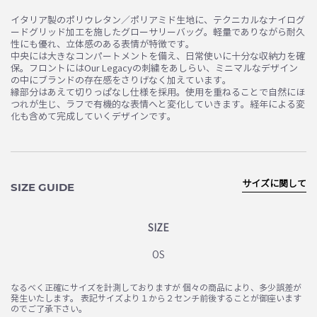
イタリア製のポリウレタン／ポリアミド生地に、テクニカルなナイログ
ードグリッド加工を施したグローサリーバッグ。軽量でありながら耐久
性にも優れ、立体感のある表情が特徴です。
中央には大きなコンパートメントを備え、日常使いに十分な収納力を確
保。フロントにはOur Legacyの刺繍をあしらい、ミニマルなデザイン
の中にブランドの存在感をさりげなく加えています。
縁部分はあえて切りっぱなし仕様を採用。使用を重ねることで自然にほ
つれが生じ、ラフで有機的な表情へと変化していきます。経年による変
化も含めて完成していくデザインです。
サイズに関して
SIZE GUIDE
SIZE
OS
なるべく正確にサイズを計測しておりますが 個々の商品により、多少誤差が
発生いたします。 表記サイズより１から２センチ前後することが御座います
のでご了承下さい。