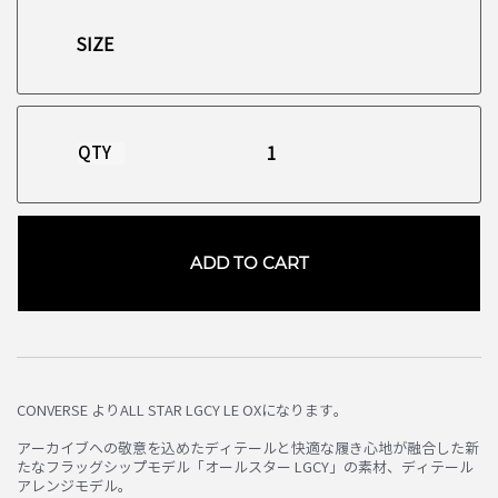
QTY
ADD TO CART
CONVERSE よりALL STAR LGCY LE OXになります。
お買い物を続ける
カートへ進む
アーカイブへの敬意を込めたディテールと快適な履き心地が融合した新
たなフラッグシップモデル「オールスター LGCY」の素材、ディテール
アレンジモデル。