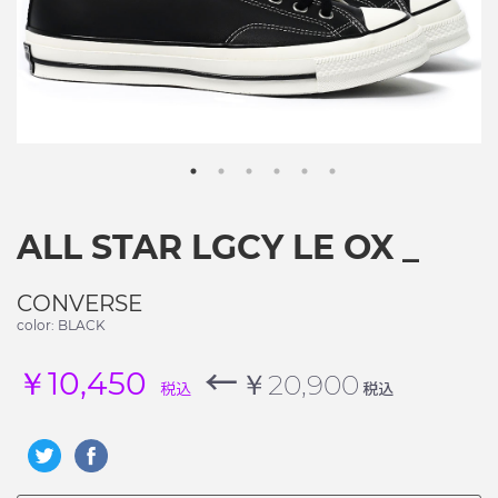
ALL STAR LGCY LE OX _
CONVERSE
color: BLACK
←
￥10,450
￥20,900
税込
税込