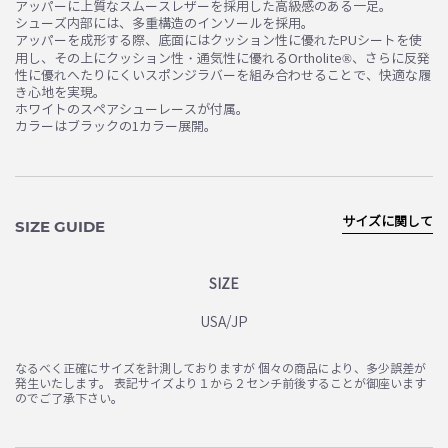
アッパーに上質なスムースレザーを採用した高級感のある一足。
シューズ内部には、多重構造のインソールを採用。
アッパーを成形する際、底面にはクッション性に優れたPUシートを使
用し、その上にクッション性・通気性に優れるOrtholite®、さらに反発
性に優れへたりにくいスポンジラバーを組み合わせることで、快適な履
き心地を実現。
ホワイトのスペアシューレースが付属。
カラーはブラックの1カラー展開。
サイズに関して
SIZE GUIDE
SIZE
USA/JP
なるべく正確にサイズを計測しておりますが 個々の商品により、多少誤差が
発生いたします。 表記サイズより１から２センチ前後することが御座います
のでご了承下さい。