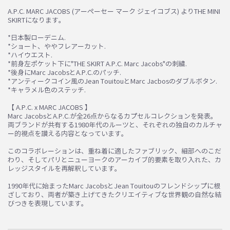
A.P.C. MARC JACOBS (アーペーセー マーク ジェイコブス) よりTHE MINI
SKIRTになります。
*日本製ローデニム.
*ショート、ややフレアーカット.
お買い物を続ける
カートへ進む
*ハイウエスト.
*前身左ポケット下に"THE SKIRT A.P.C. Marc Jacobs"の刺繍.
*後身にMarc JacobsとA.P.C.のパッチ.
*アンティークコイン風のJean TouitouとMarc Jacbosのダブルボタン.
*キャラメル色のステッチ.
【 A.P.C. x MARC JACOBS 】
Marc JacobsとA.P.C.が全26点からなるカプセルコレクションを発表。
両ブランドが共有する1980年代のルーツと、それぞれの独自のカルチャ
ー的視点を讃える内容となっています。
このコラボレーションは、重ね着に適したファブリック、細部へのこだ
わり、そしてパリとニューヨークのアーカイブ的要素を取り入れた、カ
レッジスタイルを再解釈しています。
1990年代に始まったMarc JacobsとJean Touitouのフレンドシップに根
ざしており、両者が築き上げてきたクリエイティブな世界観の自然な結
びつきを表現しています。