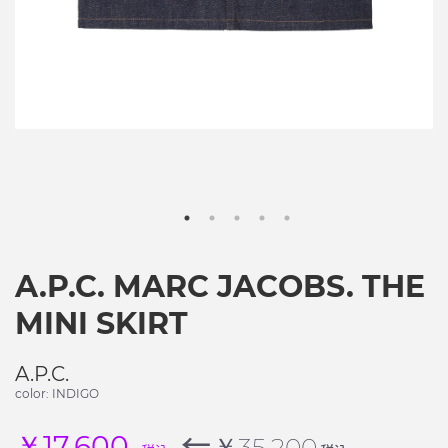
A.P.C. MARC JACOBS. THE
MINI SKIRT
A.P.C.
color: INDIGO
←
￥17,600
￥35,200