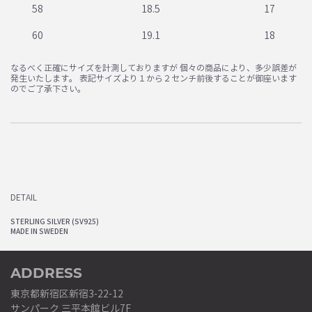
58
18.5
17
60
19.1
18
なるべく正確にサイズを計測しておりますが 個々の商品により、多少誤差が
発生いたします。 表記サイズより１から２センチ前後することが御座います
のでご了承下さい。
DETAIL
STERLING SILVER (SV925)
MADE IN SWEDEN
ADDRESS
東京都新宿区新宿3-22-12
サンパーク 三平本館ビル7F