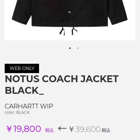
WEB ONLY
NOTUS COACH JACKET
BLACK_
CARHARTT WIP
color: BLACK
←
￥19,800
￥39,600
税込
税込