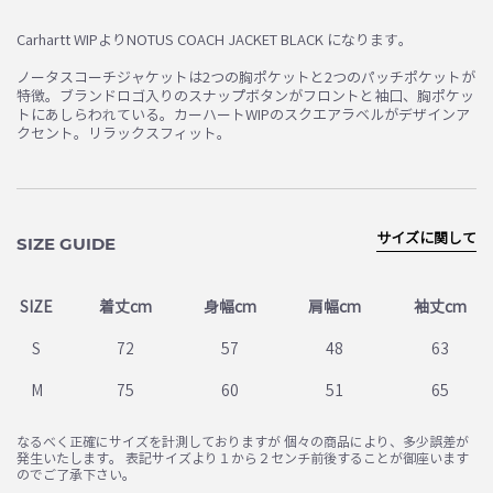
Carhartt WIPよりNOTUS COACH JACKET BLACK になります。
ノータスコーチジャケットは2つの胸ポケットと2つのパッチポケットが
特徴。ブランドロゴ入りのスナップボタンがフロントと袖口、胸ポケッ
トにあしらわれている。カーハートWIPのスクエアラベルがデザインア
クセント。リラックスフィット。
サイズに関して
SIZE GUIDE
SIZE
着丈cm
身幅cm
肩幅cm
袖丈cm
S
72
57
48
63
M
75
60
51
65
なるべく正確にサイズを計測しておりますが 個々の商品により、多少誤差が
発生いたします。 表記サイズより１から２センチ前後することが御座います
のでご了承下さい。