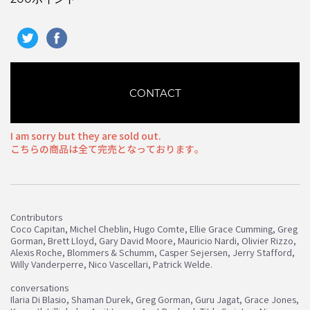
CONTACT
I am sorry but they are sold out.
こちらの商品は全て完売となっております。
Contributors
Coco Capitan, Michel Cheblin, Hugo Comte, Ellie Grace Cumming, Greg
Gorman, Brett Lloyd, Gary David Moore, Mauricio Nardi, Olivier Rizzo,
Alexis Roche, Blommers & Schumm, Casper Sejersen, Jerry Stafford,
Willy Vanderperre, Nico Vascellari, Patrick Welde.
conversations
Ilaria Di Blasio, Shaman Durek, Greg Gorman, Guru Jagat, Grace Jones,