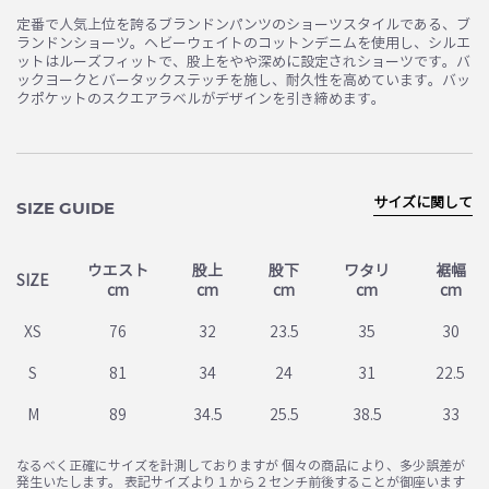
定番で人気上位を誇るブランドンパンツのショーツスタイルである、ブ
ランドンショーツ。ヘビーウェイトのコットンデニムを使用し、シルエ
ットはルーズフィットで、股上をやや深めに設定されショーツです。バ
ックヨークとバータックステッチを施し、耐久性を高めています。バッ
クポケットのスクエアラベルがデザインを引き締めます。
サイズに関して
SIZE GUIDE
ウエスト
股上
股下
ワタリ
裾幅
SIZE
cm
cm
cm
cm
cm
XS
76
32
23.5
35
30
S
81
34
24
31
22.5
M
89
34.5
25.5
38.5
33
なるべく正確にサイズを計測しておりますが 個々の商品により、多少誤差が
発生いたします。 表記サイズより１から２センチ前後することが御座います