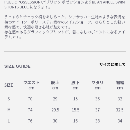
PUBLIC POSSESSION/パブリック ポゼッションよりBE AN ANGEL SWIM
SHORTS BLUE になります。
うっすらとチェック柄をあしらった、シアサッカー生地のような表情を
持つナイロン・ポリエステル素材のスイムショーツ。さらりとした軽い
素材感で、快適な履き心地が魅力です。
存在感のあるグラフィックプリントが、着こなしのポイントになるアイ
テムです。
サイズに関して
SIZE GUIDE
ウエスト
股上
股下
ワタリ
裾幅
SIZE
cm
cm
cm
cm
cm
S
70~
29
15
36
32
M
74~
29.5
15.5
37
32.5
L
76~
30
16
38
34