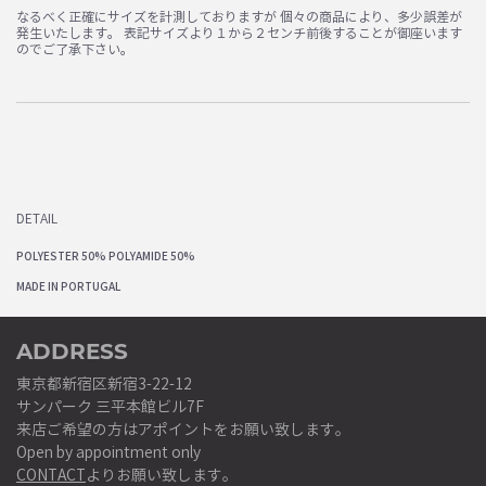
なるべく正確にサイズを計測しておりますが 個々の商品により、多少誤差が
発生いたします。 表記サイズより１から２センチ前後することが御座います
のでご了承下さい。
DETAIL
POLYESTER 50% POLYAMIDE 50%
MADE IN PORTUGAL
ADDRESS
東京都新宿区新宿3-22-12
サンパーク 三平本館ビル7F
来店ご希望の方はアポイントをお願い致します。
Open by appointment only
CONTACT
よりお願い致します。