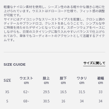
お買い物を続ける
カートへ進む
軽量なナイロン素材を使用し、シーズン性のある軽やかな履き心地に仕
上げられています。ウエストはドローコード仕様で、フィット感の調整
が可能です。
サイドにはアイコニックなスリーストライプスを配置し、クロシェ調の
ディテールやブランドロゴ、クレストをあしらうことで、シンプルな中
に特徴を持たせたデザインとなっています。スポーツウェアをベースに
しながらも、日常のスタイリングに取り入れやすいバランスで仕上げら
れており、単体でもコーディネートのアクセントとして活躍するアイテ
ムです。
サイズに関して
SIZE GUIDE
ウエスト
股上
股下
ワタリ
裾幅
SIZE
cm
cm
cm
cm
cm
XS
62~
29.5
16.5
31.5
33
S
68~
30.5
16
34
34