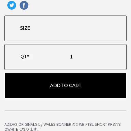
QTY
ADD TO CART
ADIDAS ORIGINALS by WALES BONNERよりWB FTBL SHORT KR8773
OWHITEになります。