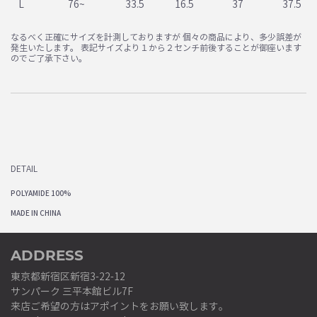
L
76~
33.5
16.5
37
37.5
なるべく正確にサイズを計測しておりますが 個々の商品により、多少誤差が
発生いたします。 表記サイズより１から２センチ前後することが御座います
のでご了承下さい。
DETAIL
POLYAMIDE 100%
MADE IN CHINA
ADDRESS
東京都新宿区新宿3-22-12
サンパーク 三平本館ビル7F
来店ご希望の方はアポイントをお願い致します。