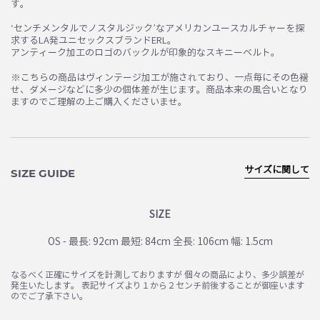
す。
‘センチメンタルでノスタルジック’なアメリカンユースカルチャーを探
求するLA発ユニセックスブランドERL。
アンティーク加工のロゴのバックルが印象的なスキニーベルト。
※こちらの商品はヴィンテージ加工が施されており、一点毎にその色褪
せ、ダメージなどに多少の個体差が生じます。商品本来の風合いとなり
ますのでご理解の上ご購入くださいませ。
サイズに関して
SIZE GUIDE
SIZE
OS - 最長: 92cm 最短: 84cm 全長: 106cm 幅: 1.5cm
なるべく正確にサイズを計測しておりますが 個々の商品により、多少誤差が
発生いたします。 表記サイズより１から２センチ前後することが御座います
のでご了承下さい。