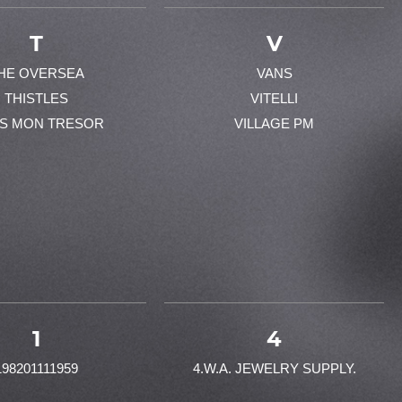
T
V
HE OVERSEA
VANS
THISTLES
VITELLI
ES MON TRESOR
VILLAGE PM
1
4
198201111959
4.W.A. JEWELRY SUPPLY.