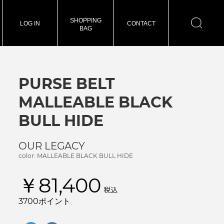
SHOPPING
LOG IN
CONTACT
BAG
PURSE BELT
MALLEABLE BLACK
BULL HIDE
OUR LEGACY
color: MALLEABLE BLACK BULL HIDE
￥81,400
税込
3700ポイント