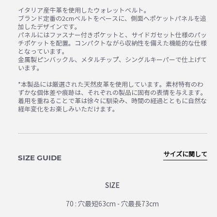
イタリア産牛革を使用したウォレットベルト。
ブランド定番の2cmベルトをベースに、側面へポケットパネルを追
加したデザインです。
パネルにはファスナー付きポケットと、サイドガセット仕様のパッ
チポケットを配置。コンパクトながら収納性を備えた機能的な仕様
となっています。
金属製ピンバックル、メタルチップ、シングルキーパーで仕上げて
います。
*本製品には厳選された天然皮革を使用しています。素材特有のわ
ずかな個体差や痕跡は、それぞれの製品に固有の表情を与えます。
着用を重ねることで革は徐々に馴染み、時間の経過とともに自然な
経年変化をお楽しみいただけます。
サイズに関して
SIZE GUIDE
SIZE
70 : 穴最短63cm - 穴最長73cm