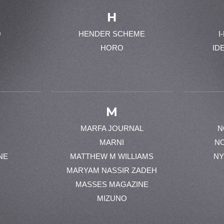
H
0
HENDER SCHEME
I
HORO
ID
M
MARFA JOURNAL
N
MARNI
N
NE
MATTHEW M WILLIAMS
NY
MARYAM NASSIR ZADEH
MASSES MAGAZINE
MIZUNO