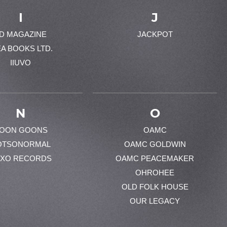
I
J
-D MAGAZINE
JACKPOT
EA BOOKS LTD.
IIUVO
N
O
OON GOONS
OAMC
OTSONORMAL
OAMC GOLDWIN
XO RECORDS
OAMC PEACEMAKER
OHROHEE
OLD FOLK HOUSE
OUR LEGACY