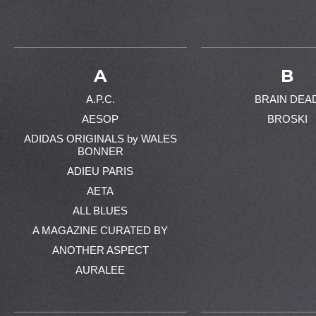
A
B
A.P.C.
BRAIN DEA
AESOP
BROSKI
ADIDAS ORIGINALS by WALES
BONNER
ADIEU PARIS
AETA
ALL BLUES
A MAGAZINE CURATED BY
ANOTHER ASPECT
AURALEE