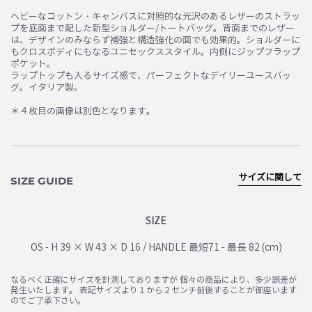
ヘビーなコットン・キャンバスに対照的な光沢のあるレザーのストラッ
プを底面まで配した新型ショルダー/トートバッグ。背面までのレザー
は、デザインのみならず補強と構造強化の面でも効果的。ショルダーに
もクロスボディにもなるユニセックススタイル。内側にジップフラップ
ポケット。
ラップトップも入るサイズ感で、パーフェクトなデイリーユースバッ
グ。イタリア製。
＊４枚目の画像は別色となります。
サイズに関して
SIZE GUIDE
SIZE
OS - H 39 × W 43 × D 16 / HANDLE 最短71 - 最長 82 (cm)
なるべく正確にサイズを計測しておりますが 個々の商品により、多少誤差が
発生いたします。 表記サイズより１から２センチ前後することが御座います
のでご了承下さい。