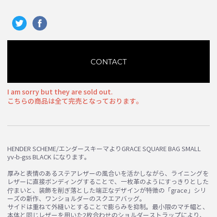
CONTACT
I am sorry but they are sold out.
こちらの商品は全て完売となっております。
HENDER SCHEME/エンダースキーマよりGRACE SQUARE BAG SMALL
yv-b-gss BLACK になります。
厚みと表情のあるステアレザーの風合いを活かしながら、ライニングを
お買い物を続ける
カートへ進む
レザーに直接ボンディングすることで、一枚革のようにすっきりとした
佇まいと、装飾を削ぎ落とした端正なデザインが特徴の「grace」シリ
ーズの新作、ワンショルダーのスクエアバッグ。
サイドは重ねて外縫いとすることで膨らみを抑制。最小限のマチ幅と、
本体と同じレザーを用いた2枚合わせのショルダーストラップにより、