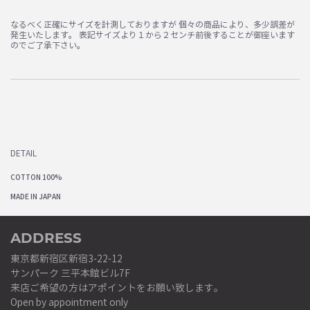
なるべく正確にサイズを計測しておりますが 個々の商品により、多少誤差が
発生いたします。 表記サイズより１から２センチ前後することが御座います
のでご了承下さい。
DETAIL
COTTON 100%
MADE IN JAPAN
ADDRESS
東京都新宿区新宿3-22-12
サンパーク 三平本館ビル7F
来店ご希望の方はアポイントをお願い致します。
Open by appointment only