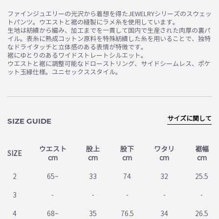
お買い物を続ける
カートへ進む
ファインジュエリーの光沢から着想を得たJEWELRYシリーズのスウェッ
トパンツ。ウエストと裾の縫製にラメ糸を使用しています。
生地は紡績から編み、加工までを一貫して国内で生産された肉厚の裏パ
イル。表糸に熟成コットン原料を特殊紡績した糸を用いることで、独特
なドライタッチと立体感のある表情が特徴です。
裾にゆとりのあるワイドストレートシルエット。
ウエストと裾に調整可能なドローストリング、サイドシームレス、ポケ
ット玉縁仕様。ユニセックススタイル。
サイズに関して
SIZE GUIDE
ウエスト
股上
股下
ワタリ
裾幅
SIZE
cm
cm
cm
cm
cm
2
65~
33
74
32
25.5
3
-
-
-
-
-
4
68~
35
76.5
34
26.5