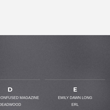
D
E
CONFUSED MAGAZINE
EMILY DAWN LONG
DEADWOOD
ERL