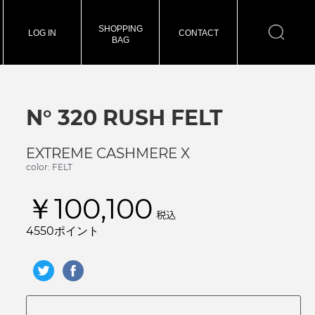
SHOPPING
LOG IN
CONTACT
BAG
N° 320 RUSH FELT
EXTREME CASHMERE X
color: FELT
￥100,100
税込
4550ポイント