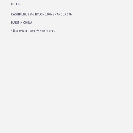
DETAIL
CASHMERE 89% NYLON 10% SPANDEX 1%
MADE IN CHINA
*着用画像は一部別色となります。