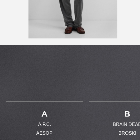
A
B
A.P.C.
BRAIN DEA
AESOP
BROSKI