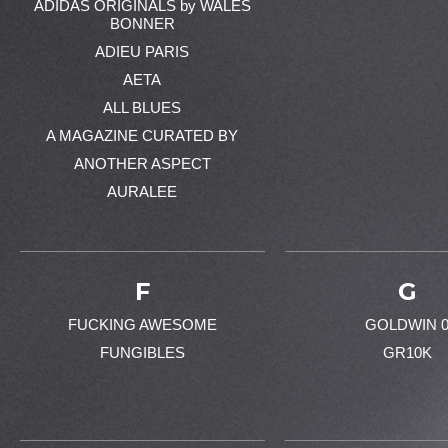
ADIDAS ORIGINALS by WALES
BONNER
ADIEU PARIS
AETA
ALL BLUES
A MAGAZINE CURATED BY
ANOTHER ASPECT
AURALEE
F
G
FUCKING AWESOME
GOLDWIN 
FUNGIBLES
GR10K