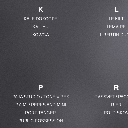
K
L
KALEIDOSCOPE
LE KILT
KALLYU
LEMAIRE
KOWGA
LIBERTIN DU
P
R
PAJA STUDIO / TONE VIBES
RASSVET / PAC
P.A.M. / PERKS AND MINI
RIER
PORT TANGER
ROLD SKO
PUBLIC POSSESSION