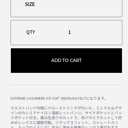
QTY
ADD TO CART
EXTREME CASHMERE XからN° 360 RUSH FELTになります。
ウエストバンド内側にドローストリングが付いた、ミニマルなデザ
インのカシミアナイロン混紡ニットパンツ。サイドポケットとバッ
クポケット付き。裾は生成りのカットで、布バサミでカットして好
みのレングスに調節可能。リラックスフィット、ストレートカッ
ト。ルックのように少し足元に溜める程度のレングス感がおすす