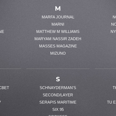
M
MARFA JOURNAL
N
MARNI
N
NE
MATTHEW M WILLIAMS
NY
MARYAM NASSIR ZADEH
MASSES MAGAZINE
MIZUNO
S
CBET
SCHNAYDERMAN'S
T
SECOND/LAYER
V
SERAPIS MARITIME
TU 
SIX 95