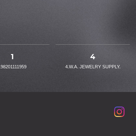
1
4
198201111959
4.W.A. JEWELRY SUPPLY.