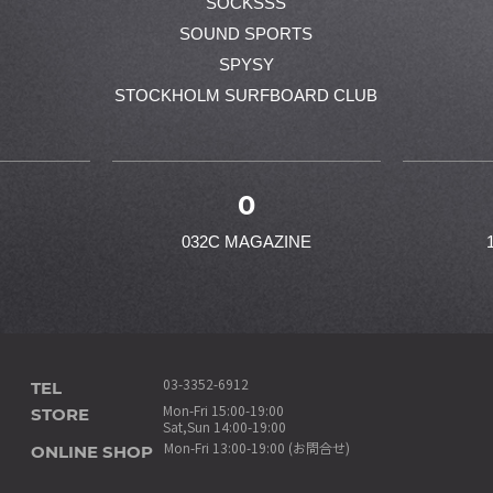
SOCKSSS
SOUND SPORTS
SPYSY
STOCKHOLM SURFBOARD CLUB
0
032C MAGAZINE
TEL
03-3352-6912
STORE
Mon-Fri 15:00-19:00
Sat,Sun 14:00-19:00
ONLINE SHOP
Mon-Fri 13:00-19:00 (お問合せ)