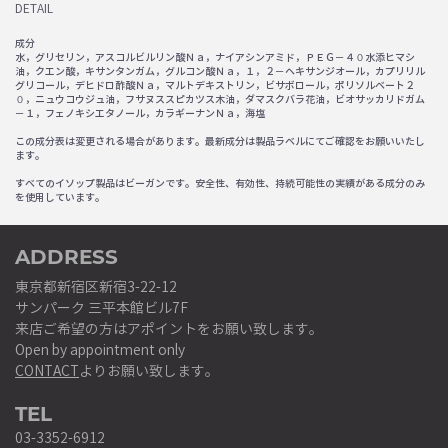
DETAIL
成分
水，グリセリン，アスコルビルリン酸Ｎａ，ナイアシンアミド，ＰＥＧ－４０水添ヒマシ
油，クエン酸，キサンタンガム，グルコン酸Ｎａ，１，２－ヘキサンジオール，カプリリル
グリコール，デヒドロ酢酸Ｎａ，マルトデキストリン，ビサボロール，ポリソルベート２
０，ニュウコウジュ油，フサヌススピカツス木油，ダマスクバラ花油，ビオサッカリドガム
－１，フェノキシエタノール，カラギーナンＮａ，海塩
この成分表は変更される場合があります。最新成分は製品ラベルにてご確認をお願いいたし
ます。
すべてのイソップ製品はビーガンです。安全性、有効性、持続可能性の実績がある成分のみ
を使用しています。
ADDRESS
東京都新宿区新宿3-22-12
サンパーク 三平本館ビル7F
来店ご希望の方はアポイントをお願い致します。
Open by appointment only
CONTACT
よりお願い致します。
TEL
03-3352-6912