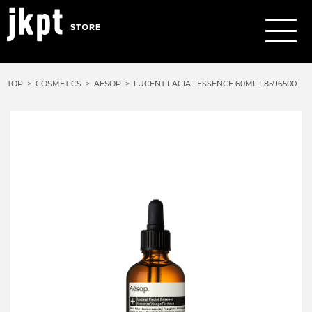
TOP
COSMETICS
AESOP
LUCENT FACIAL ESSENCE 60ML F8596500