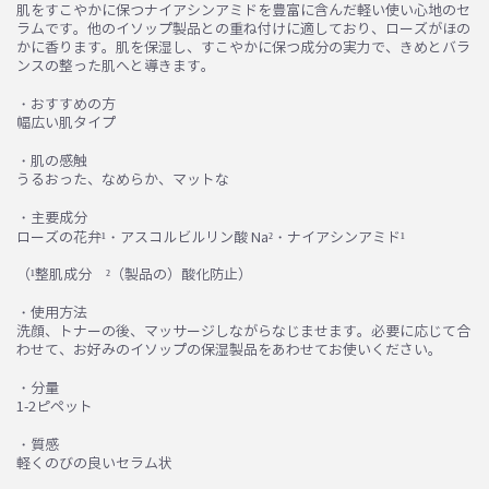
肌をすこやかに保つナイアシンアミドを豊富に含んだ軽い使い心地のセ
ラムです。他のイソップ製品との重ね付けに適しており、ローズがほの
かに香ります。肌を保湿し、すこやかに保つ成分の実力で、きめとバラ
ンスの整った肌へと導きます。
・おすすめの方
幅広い肌タイプ
・肌の感触
うるおった、なめらか、マットな
お買い物を続ける
カートへ進む
・主要成分
ローズの花弁¹・アスコルビルリン酸 Na²・ナイアシンアミド¹
（¹整肌成分 ²（製品の）酸化防止）
・使用方法
洗顔、トナーの後、マッサージしながらなじませます。必要に応じて合
わせて、お好みのイソップの保湿製品をあわせてお使いください。
・分量
1-2ピペット
・質感
軽くのびの良いセラム状