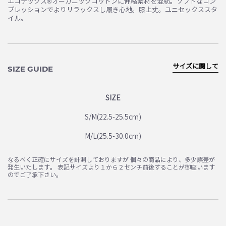
エコテックス®オーガニックコットンに伸縮素材を混紡。ソフトなコン
プレッションでよりリラックスし履き心地。膝上丈。ユニセックススタ
イル。
サイズに関して
SIZE GUIDE
SIZE
S/M(22.5-25.5cm)
M/L(25.5-30.0cm)
なるべく正確にサイズを計測しておりますが 個々の商品により、多少誤差が
発生いたします。 表記サイズより１から２センチ前後することが御座います
のでご了承下さい。