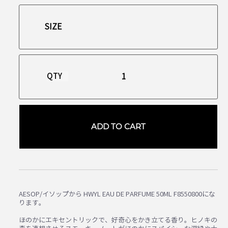
QTY
ADD TO CART
AESOP/イソップから HWYL EAU DE PARFUME 50ML F8550800にな
ります。
ほのかにエキセントリックで、好奇心をかき立てる香り。ヒノキの