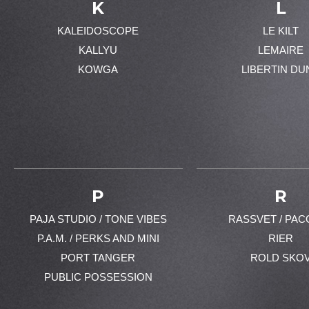
K
L
KALEIDOSCOPE
LE KILT
KALLYU
LEMAIRE
KOWGA
LIBERTIN DU
P
R
PAJA STUDIO / TONE VIBES
RASSVET / PAC
P.A.M. / PERKS AND MINI
RIER
PORT TANGER
ROLD SKO
PUBLIC POSSESSION