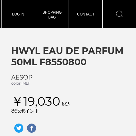
SHOPPING
LOG IN
CONTACT
BAG
HWYL EAU DE PARFUM
50ML F8550800
AESOP
color: MLT
￥19,030
税込
865ポイント