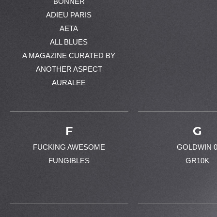
BONNER
ADIEU PARIS
AETA
ALL BLUES
A MAGAZINE CURATED BY
ANOTHER ASPECT
AURALEE
F
G
FUCKING AWESOME
GOLDWIN 
FUNGIBLES
GR10K