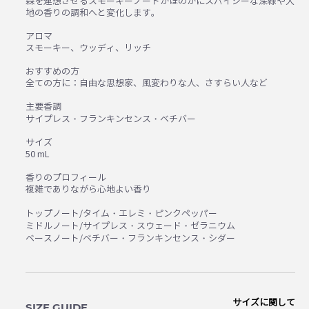
森を連想させるスモーキーノートがほのかにスパイシーな深緑や大
地の香りの調和へと変化します。
アロマ
スモーキー、ウッディ、リッチ
おすすめの方
全ての方に：自由な思想家、風変わりな人、さすらい人など
主要香調
サイプレス・フランキンセンス・ベチバー
サイズ
50 mL
香りのプロフィール
複雑でありながら心地よい香り
トップノート/タイム・エレミ・ピンクペッパー
ミドルノート/サイプレス・スウェード・ゼラニウム
ベースノート/ベチバー・フランキンセンス・シダー
サイズに関して
SIZE GUIDE