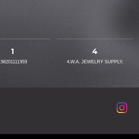
1
4
198201111959
4.W.A. JEWELRY SUPPLY.