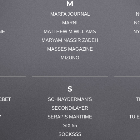
M
MARFA JOURNAL
N
MARNI
N
NE
MATTHEW M WILLIAMS
NY
MARYAM NASSIR ZADEH
MASSES MAGAZINE
MIZUNO
S
CBET
SCHNAYDERMAN'S
T
SECOND/LAYER
V
SERAPIS MARITIME
TU 
SIX 95
SOCKSSS