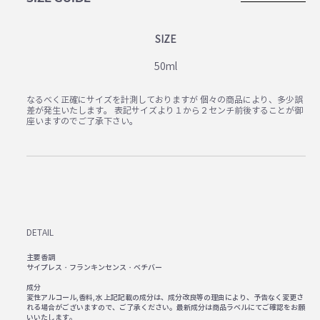
SIZE
50ml
なるべく正確にサイズを計測しておりますが 個々の商品により、多少誤
差が発生いたします。 表記サイズより１から２センチ前後することが御
座いますのでご了承下さい。
DETAIL
主要香調
サイプレス・フランキンセンス・ベチバー
成分
変性アルコール,香料,水 上記記載の成分は、成分改良等の理由により、予告なく変更さ
れる場合がございますので、ご了承ください。最新成分は商品ラベルにてご確認をお願
いいたします。