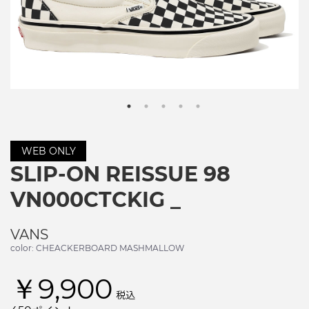
WEB ONLY
SLIP-ON REISSUE 98
VN000CTCKIG _
VANS
color: CHEACKERBOARD MASHMALLOW
￥9,900
税込