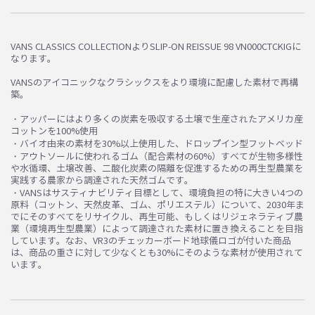
VANS CLASSICS COLLECTIONよりSLIP-ON REISSUE 98 VN000CTCKIGに
なります。
お買い物を続ける
カートへ進む
VANSのアイコニックなクラシックスをより環境に配慮した素材で再構
築。
・アッパーにはより多くの炭素を吸収する土壌で生産されたアメリカ産
コットンを100%使用
・バイオ由来の素材を30%以上使用した、ドロップイン型フットベッド
・アウトソールに使われるゴム（配合素材の60%）すべてが生物多様性
や水循環、土壌改善、二酸化炭素の隔離を促進するための再生型農業を
実践する農家から調達された天然ゴムです。
・VANSはサスティナビリティ目標として、環境負担の特に大きい4つの
原料（コットン、天然皮革、ゴム、ポリエステル）について、​2030年ま
でにそのすべてをリサイクル、再生可能、もしくはリジェネラティブ農
業（環境再生型農業）によって調達された​素材に置き換えることを目指
しています。なお、VR3のチェッカーボード地球儀ロゴが付いた商品
は、商品の重さに対して少なくとも30%にそのような素材が使用されて
います。