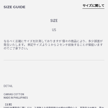
サイズに関して
SIZE GUIDE
SIZE
US
なるべく正確にサイズを計測しておりますが 個々の商品により、多少誤差が
発生いたします。 表記サイズより１から２センチ前後することが御座います
のでご了承下さい。
DETAIL
CANVAS COTTON
MADE IN PHILLIPINES
【注意】
VANS各種製品に関しては、入荷時より作製段階での糊の付着やシミ、革製品での擦れ、箱の