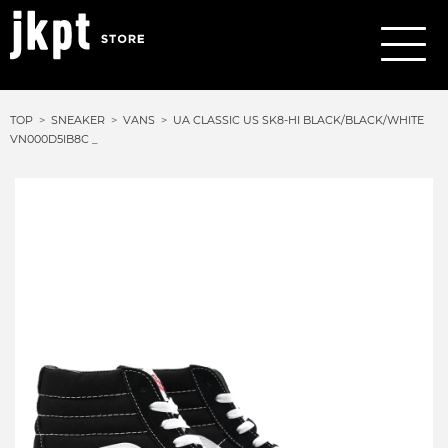
TOP
SNEAKER
VANS
UA CLASSIC US SK8-HI BLACK/BLACK/WHITE
VN000D5IB8C _