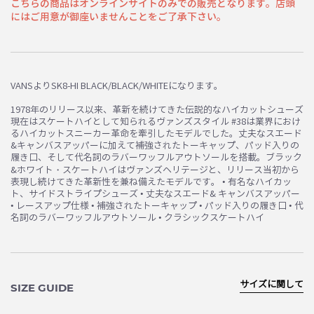
こちらの商品はオンラインサイトのみでの販売となります。店頭
にはご用意が御座いませんことをご了承下さい。
お買い物を続ける
カートへ進む
VANSよりSK8-HI BLACK/BLACK/WHITEになります。
1978年のリリース以来、革新を続けてきた伝説的なハイカットシューズ
現在はスケートハイとして知られるヴァンズスタイル #38は業界におけ
るハイカットスニーカー革命を牽引したモデルでした。丈夫なスエード
&キャンバスアッパーに加えて補強されたトーキャップ、パッド入りの
履き口、そして代名詞のラバーワッフルアウトソールを搭載。ブラック
&ホワイト・スケートハイはヴァンズヘリテージと、リリース当初から
表現し続けてきた革新性を兼ね備えたモデルです。 • 有名なハイカッ
ト、サイドストライプシューズ • 丈夫なスエード& キャンバスアッパー
• レースアップ仕様 • 補強されたトーキャップ • パッド入りの履き口 • 代
名詞のラバーワッフルアウトソール • クラシックスケートハイ
サイズに関して
SIZE GUIDE