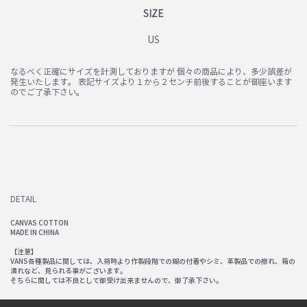
SIZE
US
なるべく正確にサイズを計測しておりますが 個々の商品により、多少誤差が
発生いたします。 表記サイズより１から２センチ前後することが御座います
のでご了承下さい。
DETAIL
CANVAS COTTON
MADE IN CHINA
【注意】
VANS各種製品に関しては、入荷時より作製段階での糊の付着やシミ、革製品での擦れ、箱の
潰れなど、見られる事がございます。
そちらに関しては不良として御受け出来ませんので、御了承下さい。