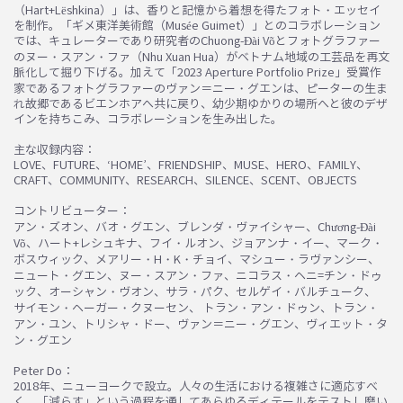
（Hart+Lëshkina）」は、香りと記憶から着想を得たフォト・エッセイ
を制作。「ギメ東洋美術館（Musée Guimet）」とのコラボレーション
では、キュレーターであり研究者のChuong-Đài Võとフォトグラファー
のヌー・スアン・ファ（Nhu Xuan Hua）がベトナム地域の工芸品を再文
脈化して掘り下げる。加えて「2023 Aperture Portfolio Prize」受賞作
家であるフォトグラファーのヴァン＝ニー・グエンは、ピーターの生ま
れ故郷であるビエンホアへ共に戻り、幼少期ゆかりの場所へと彼のデザ
インを持ちこみ、コラボレーションを生み出した。
お買い物を続ける
カートへ進む
主な収録内容：
LOVE、FUTURE、‘HOME’、FRIENDSHIP、MUSE、HERO、FAMILY、
CRAFT、COMMUNITY、RESEARCH、SILENCE、SCENT、OBJECTS
コントリビューター：
アン・ズオン、バオ・グエン、ブレンダ・ヴァイシャー、Chương-Đài
Võ、ハート+レシュキナ、フイ・ルオン、ジョアンナ・イー、マーク・
ボスウィック、メアリー・H・K・チョイ、マシュー・ラヴァンシー、
ニュート・グエン、ヌー・スアン・ファ、ニコラス・ヘニ=チン・ドゥ
ック、オーシャン・ヴオン、サラ・パク、セルゲイ・バルチューク、
サイモン・ヘーガー・クヌーセン、 トラン・アン・ドゥン、トラン・
アン・ユン、トリシャ・ドー、ヴァン＝ニー・グエン、ヴィエット・タ
ン・グエン
Peter Do：
2018年、ニューヨークで設立。人々の生活における複雑さに適応すべ
く、「減らす」という過程を通してあらゆるディテールをテストし磨い