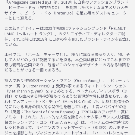
『A Magazine Curated By』は、2018年に自身のファッションブランド
「ピーター・ドゥ（PETER DO）」を創設したベトナム系アメリカ人デ
ザイナー、ピーター・ドゥ（Peter Do）を第26号のゲストキュレータ
ーとして迎える。
この若きデザイナーは2023年初頭にファッションブランド「HELMUT
LANG（ヘルムート ラング）」のクリエイティブ・ディレクターに就
任、それ以前には2018年に自身の名を冠したブランド・ラインを設立し
ている。
本号では、「ホーム」をテーマとし、様々に異なる場所や人々、物、そ
して人がどのように記憶するかを探る。本企画は彼にとってこれまでで
最も親密な企画であり、読者がこのシャイなデザイナーの内なる物語を
知ることができる一冊であろう。
詩人であり作家のオーシャン・ヴオン（Ocean Vuong）、「ピューリッ
ツァー賞（Pulitzer Prize）」受賞作家であるヴィエト・タン・ウェン
（Viet Thanh Nguyen）をはじめとする、ベトナム人ディアスポラ（※
註1）から由来する精神が反映するような表現が本号には寄せられ、あ
わせてメアリー・H・K・チョイ（Mary H.K. Choi）が、沈黙と創造性の
間における自身の個人的な関係性を著している。『 青いパパイヤの香
り（英題：The Scent of Green Papaya）』で2024年のアカデミー賞に
ノミネートされた、カルト的な人気を誇るベトナム系フランス人映画監
督のトラン・アン・ユン（Tran Anh Hung）は、 ベトナムの子供時代の
レシピを添えて、サイゴンのウェットマーケット（※註2）のルポター
ジュを撮影した。ヴィジュアル・アートデュオ、「ハート+レシュキナ