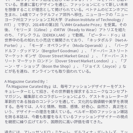
ている。思慮に富むデザインを通じ、ファッションにとって新しい未来
を想像することが理念として掲げられている。ベトナムのビエンホアに
生まれ、14歳でフィラデルフィア郊外へ移住。ニューヨークの「ニュー
ヨーク州立ファッション工科大学（Fashion Institute of Technology /
FIT）」で学び、2014年の第1回「LVMH Graduate Prize」を受賞。その
後、「セリーヌ（Céline）」のRTW（Ready to Wear）アトリエを経た
のち、「デレク ラム（DEREK LAM）」で勤務。「ピーター・ドゥ」は
世界中の名の知れた小売店で展開されており、「ネッタポルテ（Net-A-
Porter）」、「モーダ・オペランディ（Moda Operandi）」、「バーグ
ドルフ・グッドマン（Bergdorf Goodman）」、「ドーバー ストリート
マーケット ギンザ（Dover Street Market Ginza）」 、「ドーバー スト
リート マーケット ロンドン（Dover Street Market London）」、「ブ
ーン・ザ・ショップ（Boon the Shop）」、「ジョイス（Joyce）」な
どが名を連ね、オンラインでも取り扱われている。
A Magazine Curated By：
『A Magazine Curated By』は、毎号ファッションデザイナーをゲスト
キュレーターとして招き、その世界観を探求するユニークなコンセプト
マガジン。編集部とのコラボレーションにより、ゲストキュレーターが
革新的である独自のコンテンツを通して、文化的な価値観や美学を表現
する。各号では、人々と情熱、物語、感情、好奇心、自然さ、真正性と
いう、デザイナーの理念を讃えている。ベルギー初のファッション雑誌
を誇る本誌は、今最も影響を与えているファッションデザイナーの視点
を親密に繰り広げており、国際的に高い評価を得てきた。
過去には、アレッサンドロ・ミケーレ、デルフィナ・デレトレズ、エッ