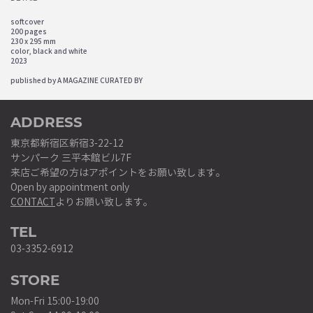
softcover
200 pages
230 x 295 mm
color, black and white
2023
published by A MAGAZINE CURATED BY
ADDRESS
東京都新宿区新宿3-22-12
サンパーク 三平本館ビル7F
来店ご希望の方はアポイントをお願い致します。
Open by appointment only
CONTACT
よりお願い致します。
TEL
03-3352-6912
STORE
Mon-Fri 15:00-19:00