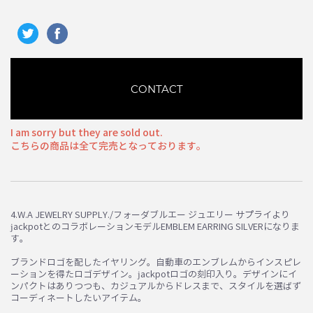
CONTACT
I am sorry but they are sold out.
こちらの商品は全て完売となっております。
4.W.A JEWELRY SUPPLY./フォーダブルエー ジュエリー サプライより
お買い物を続ける
カートへ進む
jackpotとのコラボレーションモデルEMBLEM EARRING SILVERになりま
す。
ブランドロゴを配したイヤリング。自動車のエンブレムからインスピレ
ーションを得たロゴデザイン。jackpotロゴの刻印入り。デザインにイ
ンパクトはありつつも、カジュアルからドレスまで、スタイルを選ばず
コーディネートしたいアイテム。