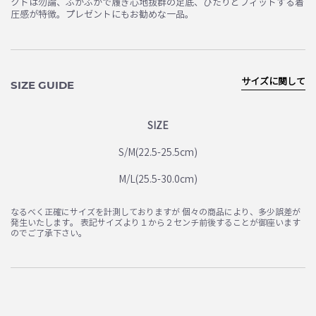
クトは勿論、ふかふかで履き心地抜群の足底、ぴたりとフィットする着
圧感が特徴。プレゼントにもお勧めな一品。
サイズに関して
SIZE GUIDE
SIZE
S/M(22.5-25.5cm)
M/L(25.5-30.0cm)
なるべく正確にサイズを計測しておりますが 個々の商品により、多少誤差が
発生いたします。 表記サイズより１から２センチ前後することが御座います
のでご了承下さい。