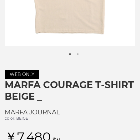
WEB ONLY
MARFA COURAGE T-SHIRT
BEIGE _
MARFA JOURNAL
color: BEIGE
￥7,480
税込