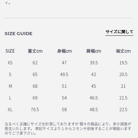
ィ。
サイズに関して
SIZE GUIDE
SIZE
着丈cm
身幅cm
肩幅cm
袖丈cm
XS
62
47
39.5
19.5
S
65
49.5
42
20.5
M
68
51
45
21
お買い物を続ける
カートへ進む
L
69
54
46.5
21.5
XL
70.5
58
48.5
22.5
なるべく正確にサイズを計測しておりますが 個々の商品により、多少誤差が
発生いたします。 表記サイズより１から２センチ前後することが御座います
のでご了承下さい。