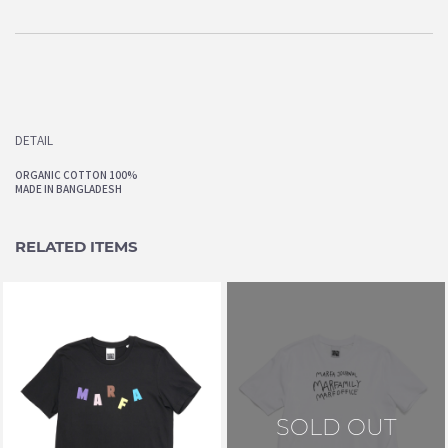
DETAIL
ORGANIC COTTON 100%
MADE IN BANGLADESH
RELATED ITEMS
MARFA JOURNAL
SOLD OUT
MARFA PARTY LOGO T-SHIRT
BLACK _