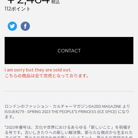
税込
112ポイント
CONTACT
I am sorry but they are sold out.
こちらの商品は全て完売となっております。
ロンドンのファッション・カルチャーマガジンDAZED MAGAZINE より
お買い物を続ける
カートへ進む
ISSUE#279 - SPRING 2023 THE PEOPLE'S PRINCESS (ICE SPICE) になり
ます。
"2023年春号は、文化や世界におけるあらゆる「新しいこと」を祝福す
る号です。古いしきたりへの新しい解決策、新らたな視点から生まれた
アイデア、新らたな日のための新しいシルエット、新らたな世代のため